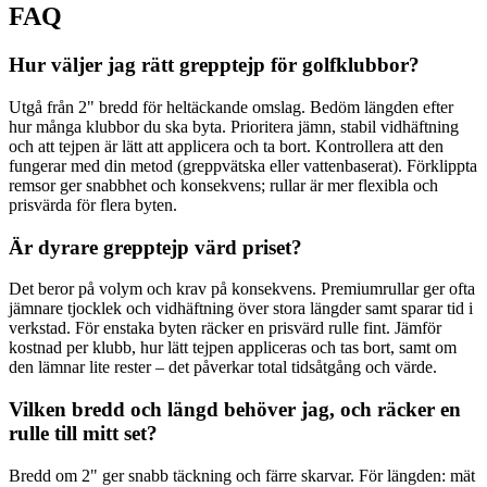
FAQ
Hur väljer jag rätt grepptejp för golfklubbor?
Utgå från 2" bredd för heltäckande omslag. Bedöm längden efter
hur många klubbor du ska byta. Prioritera jämn, stabil vidhäftning
och att tejpen är lätt att applicera och ta bort. Kontrollera att den
fungerar med din metod (greppvätska eller vattenbaserat). Förklippta
remsor ger snabbhet och konsekvens; rullar är mer flexibla och
prisvärda för flera byten.
Är dyrare grepptejp värd priset?
Det beror på volym och krav på konsekvens. Premiumrullar ger ofta
jämnare tjocklek och vidhäftning över stora längder samt sparar tid i
verkstad. För enstaka byten räcker en prisvärd rulle fint. Jämför
kostnad per klubb, hur lätt tejpen appliceras och tas bort, samt om
den lämnar lite rester – det påverkar total tidsåtgång och värde.
Vilken bredd och längd behöver jag, och räcker en
rulle till mitt set?
Bredd om 2" ger snabb täckning och färre skarvar. För längden: mät