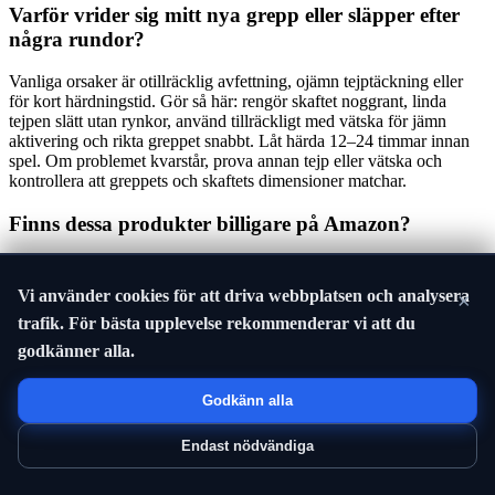
Varför vrider sig mitt nya grepp eller släpper efter
några rundor?
Vanliga orsaker är otillräcklig avfettning, ojämn tejptäckning eller
för kort härdningstid. Gör så här: rengör skaftet noggrant, linda
tejpen slätt utan rynkor, använd tillräckligt med vätska för jämn
aktivering och rikta greppet snabbt. Låt härda 12–24 timmar innan
spel. Om problemet kvarstår, prova annan tejp eller vätska och
kontrollera att greppets och skaftets dimensioner matchar.
Finns dessa produkter billigare på Amazon?
Priser och tillgänglighet varierar ofta mellan återförsäljare. Vi kan
inte garantera lägsta pris - jämför aktuella erbjudanden här.
Vi använder cookies för att driva webbplatsen och analysera
×
trafik. För bästa upplevelse rekommenderar vi att du
Jämför aktuella priser på Amazon
godkänner alla.
Godkänn alla
Endast nödvändiga