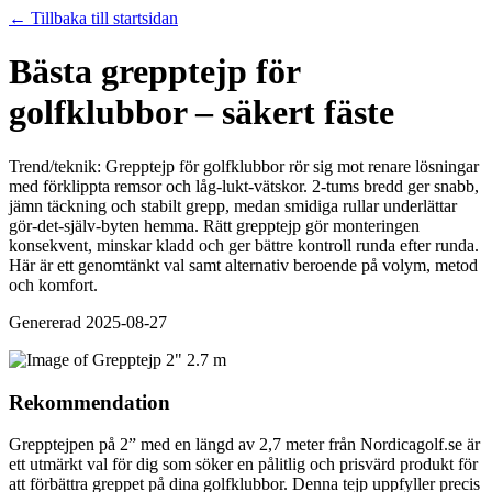
← Tillbaka till startsidan
Bästa grepptejp för
golfklubbor – säkert fäste
Trend/teknik: Grepptejp för golfklubbor rör sig mot renare lösningar
med förklippta remsor och låg‑lukt‑vätskor. 2‑tums bredd ger snabb,
jämn täckning och stabilt grepp, medan smidiga rullar underlättar
gör‑det‑själv‑byten hemma. Rätt grepptejp gör monteringen
konsekvent, minskar kladd och ger bättre kontroll runda efter runda.
Här är ett genomtänkt val samt alternativ beroende på volym, metod
och komfort.
Genererad
2025-08-27
Rekommendation
Grepptejpen på 2” med en längd av 2,7 meter från Nordicagolf.se är
ett utmärkt val för dig som söker en pålitlig och prisvärd produkt för
att förbättra greppet på dina golfklubbor. Denna tejp uppfyller precis