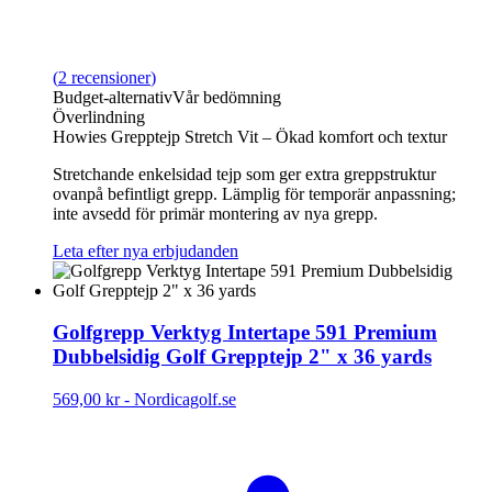
(
2
recensioner
)
Budget‑alternativ
Vår bedömning
Överlindning
Howies Grepptejp Stretch Vit – Ökad komfort och textur
Stretchande enkel­sidad tejp som ger extra greppstruktur
ovanpå befintligt grepp. Lämplig för temporär anpassning;
inte avsedd för primär montering av nya grepp.
Leta efter nya erbjudanden
Golfgrepp Verktyg Intertape 591 Premium
Dubbelsidig Golf Grepptejp 2" x 36 yards
569,00 kr
-
Nordicagolf.se