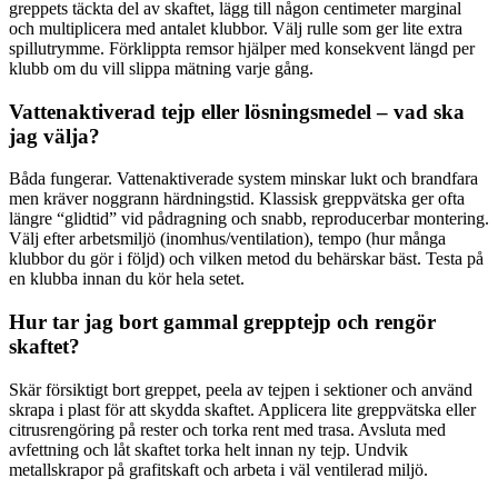
greppets täckta del av skaftet, lägg till någon centimeter marginal
och multiplicera med antalet klubbor. Välj rulle som ger lite extra
spillutrymme. Förklippta remsor hjälper med konsekvent längd per
klubb om du vill slippa mätning varje gång.
Vattenaktiverad tejp eller lösningsmedel – vad ska
jag välja?
Båda fungerar. Vattenaktiverade system minskar lukt och brandfara
men kräver noggrann härdningstid. Klassisk greppvätska ger ofta
längre “glidtid” vid pådragning och snabb, reproducerbar montering.
Välj efter arbetsmiljö (inomhus/ventilation), tempo (hur många
klubbor du gör i följd) och vilken metod du behärskar bäst. Testa på
en klubba innan du kör hela setet.
Hur tar jag bort gammal grepptejp och rengör
skaftet?
Skär försiktigt bort greppet, peela av tejpen i sektioner och använd
skrapa i plast för att skydda skaftet. Applicera lite greppvätska eller
citrusrengöring på rester och torka rent med trasa. Avsluta med
avfettning och låt skaftet torka helt innan ny tejp. Undvik
metallskrapor på grafitskaft och arbeta i väl ventilerad miljö.