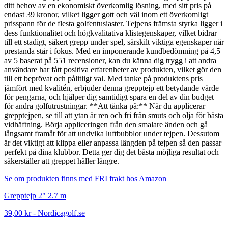
ditt behov av en ekonomiskt överkomlig lösning, med sitt pris på
endast 39 kronor, vilket ligger gott och väl inom ett överkomligt
prisspann för de flesta golfentusiaster. Tejpens främsta styrka ligger i
dess funktionalitet och högkvalitativa klistegenskaper, vilket bidrar
till ett stadigt, säkert grepp under spel, särskilt viktiga egenskaper när
prestanda står i fokus. Med en imponerande kundbedömning på 4,5
av 5 baserat på 551 recensioner, kan du känna dig trygg i att andra
användare har fått positiva erfarenheter av produkten, vilket gör den
till ett beprövat och pålitligt val. Med tanke på produktens pris
jämfört med kvalitén, erbjuder denna grepptejp ett betydande värde
för pengarna, och hjälper dig samtidigt spara en del av din budget
för andra golfutrustningar. **Att tänka på:** När du applicerar
grepptejpen, se till att ytan är ren och fri från smuts och olja för bästa
vidhäftning. Börja appliceringen från den smalare änden och gå
långsamt framåt för att undvika luftbubblor under tejpen. Dessutom
är det viktigt att klippa eller anpassa längden på tejpen så den passar
perfekt på dina klubbor. Detta ger dig det bästa möjliga resultat och
säkerställer att greppet håller längre.
Se om produkten finns med FRI frakt hos Amazon
Grepptejp 2" 2.7 m
39,00 kr
-
Nordicagolf.se