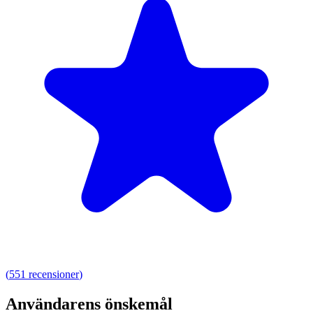
(
551
recensioner
)
Användarens önskemål