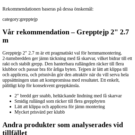
Rekommendationen baseras på dessa önskemål:
category
:
grepptejp
Vår rekommendation
–
Grepptejp 2" 2.7
m
Grepptejp 2" 2.7 m är ett pragmatiskt val för hemmamontering.
2‑tumsbredden ger jämn täckning med få skarvar, vilket bidrar till ett
rakt och stabilt grepp. Den hanterbara rullängden räcker till flera
klubbor och passar bra för årliga byten. Tejpen är lätt att klippa till
och applicera, och prisnivån gör den attraktiv när du vill serva hela
uppsättningen utan att kompromissa med resultatet. Ett enkelt,
pålitligt köp för konsekvent greppkänsla.
2" bredd ger snabb, heltäckande lindning med få skarvar
Smidig rullängd som räcker till flera greppbyten
Lätt att klippa och applicera för jämn montering
Mycket prisvärd per klubb
Andra produkter som analyserades vid
tillfället