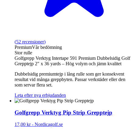
(
52
recensioner
)
Premium
Vår bedömning
Stor rulle
Golfgrepp Verktyg Intertape 591 Premium Dubbelsidig Golf
Grepptejp 2" x 36 yards – Hög volym och jämn kvalitet
Dubbelsidig premiumtejp i lång rulle som ger konsekvent
resultat vid många greppbyten. Passar verkstäder eller den
som servar flera set.
Leta efter nya erbjudanden
Golfgrepp Verktyg Pip Strip Grepptejp
17,00 kr
-
Nordicagolf.se