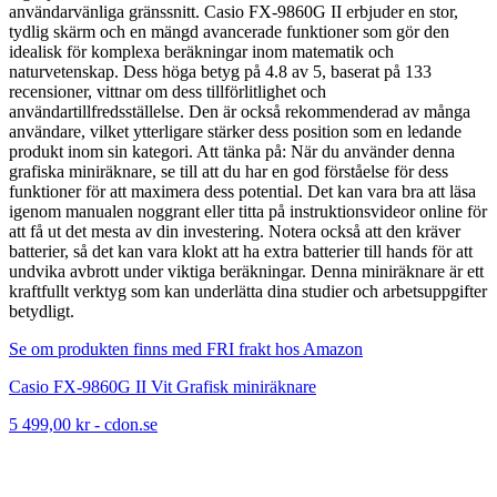
användarvänliga gränssnitt. Casio FX-9860G II erbjuder en stor,
tydlig skärm och en mängd avancerade funktioner som gör den
idealisk för komplexa beräkningar inom matematik och
naturvetenskap. Dess höga betyg på 4.8 av 5, baserat på 133
recensioner, vittnar om dess tillförlitlighet och
användartillfredsställelse. Den är också rekommenderad av många
användare, vilket ytterligare stärker dess position som en ledande
produkt inom sin kategori. Att tänka på: När du använder denna
grafiska miniräknare, se till att du har en god förståelse för dess
funktioner för att maximera dess potential. Det kan vara bra att läsa
igenom manualen noggrant eller titta på instruktionsvideor online för
att få ut det mesta av din investering. Notera också att den kräver
batterier, så det kan vara klokt att ha extra batterier till hands för att
undvika avbrott under viktiga beräkningar. Denna miniräknare är ett
kraftfullt verktyg som kan underlätta dina studier och arbetsuppgifter
betydligt.
Se om produkten finns med FRI frakt hos Amazon
Casio FX-9860G II Vit Grafisk miniräknare
5 499,00 kr
-
cdon.se