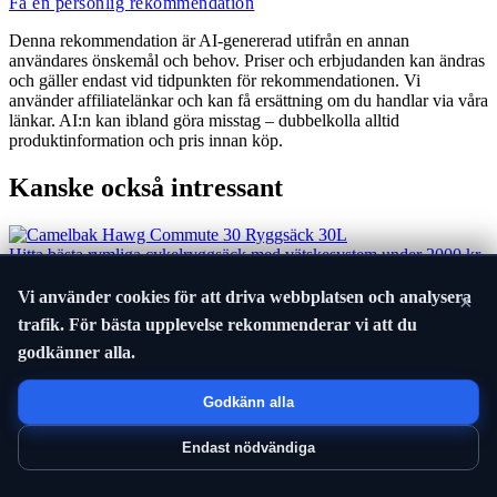
Få en personlig rekommendation
Denna rekommendation är AI-genererad utifrån en annan
användares önskemål och behov. Priser och erbjudanden kan ändras
och gäller endast vid tidpunkten för rekommendationen. Vi
använder affiliatelänkar och kan få ersättning om du handlar via våra
länkar. AI:n kan ibland göra misstag – dubbelkolla alltid
produktinformation och pris innan köp.
Kanske också intressant
Hitta bästa rymliga cykelryggsäck med vätskesystem under 2000 kr
2025-10-01
Vi använder cookies för att driva webbplatsen och analysera
×
Hitta bästa svarta racercykelhjälm med matt finish under 2000 kr
trafik. För bästa upplevelse rekommenderar vi att du
2025-10-01
godkänner alla.
Hitta bästa kraftiga cykelbelysning för frammontering under 800 kr
2025-09-30
Godkänn alla
Hitta bästa snabba USB-C snabbladdare 20W 2025
Endast nödvändiga
2025-09-29
Hitta bästa hörlurar med mikrofon under 1000 kr 2025