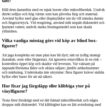
sätt?
Håll dem dammfria med en mjuk borste eller mikrofiberduk. Undvik
direkt solljus och hög värme som kan påverka färg och material.
Använd hyllor med glas eller displaylådor om du vill minska damm
och fingeravtryck. Vid rengöring, använd milt utspätt diskmedel och
ljummet vatten; undvik starka lösningsmedel som kan skada
ytfinishen.
Vilka vanliga misstag görs vid köp av blind box-
figurer?
Att jaga kompletta set utan plan kan bli dyrt; sätt en tydlig strategi
(karaktär, serie eller färgtema). Att ignorera returvillkor är en risk –
kontrollera öppet köp och skador vid leverans. Var vaksam på
öppnade/förslutna lådor och oklara säljare; jämför artikelnummer
och märkning. Underskatta inte utrymme: flera figurer kräver stabila
hyllor eller baser för att stå säkert.
Hur fixar jag färgsläpp eller klibbiga ytor på
vinylfigurer?
Testa först försiktigt med en lätt fuktad mikrofiberduk och några
droppar milt diskmedel. Vid klibbighet kan en lätt avtorkning med