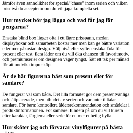
Jämför även sannolikhet för special/“chase” inom serien och vilken
prisnivå du accepterar om du vill jaga kompletta set.
Hur mycket bör jag lägga och vad får jag för
pengarna?
Enstaka blind box ligger ofta i ett lägre prisspann, medan
displayboxar och samarbeten kostar mer men kan ge bättre variation
eller mer påkostad design. Välj nivå efter syfte: enstaka låda för
present eller test, flera lådor om du vill öka chansen till favoritmotiv,
och premiumserier om designen väger tyngst. Sätt ett tak per månad
för att undvika impulsköp.
Är de här figurerna bäst som present eller för
samlare?
De fungerar väl som båda. Det lilla formatet gör dem presentvänliga
och lättplacerade, men utbudet av serier och varianter tilltalar
samlare. För barn: kontrollera åldersrekommendation och smådelar i
produktinformationen. För samlare: fundera på om du vill kurera
efter karaktär, färgtema eller serie för en mer enhetlig hylla.
Hur sköter jag och förvarar vinylfigurer på bästa