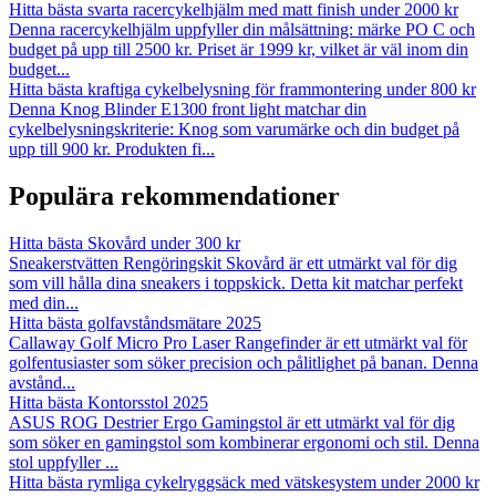
Hitta bästa svarta racercykelhjälm med matt finish under 2000 kr
Denna racercykelhjälm uppfyller din målsättning: märke PO C och
budget på upp till 2500 kr. Priset är 1999 kr, vilket är väl inom din
budget
...
Hitta bästa kraftiga cykelbelysning för frammontering under 800 kr
Denna Knog Blinder E1300 front light matchar din
cykelbelysningskriterie: Knog som varumärke och din budget på
upp till 900 kr. Produkten fi
...
Populära rekommendationer
Hitta bästa Skovård under 300 kr
Sneakerstvätten Rengöringskit Skovård är ett utmärkt val för dig
som vill hålla dina sneakers i toppskick. Detta kit matchar perfekt
med din
...
Hitta bästa golfavståndsmätare 2025
Callaway Golf Micro Pro Laser Rangefinder är ett utmärkt val för
golfentusiaster som söker precision och pålitlighet på banan. Denna
avstånd
...
Hitta bästa Kontorsstol 2025
ASUS ROG Destrier Ergo Gamingstol är ett utmärkt val för dig
som söker en gamingstol som kombinerar ergonomi och stil. Denna
stol uppfyller
...
Hitta bästa rymliga cykelryggsäck med vätskesystem under 2000 kr