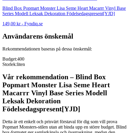
Blind Box Popmart Monster Lisa Seme Heart Macarrr Vinyl Base
Series Modell Leksak Dekoration Födelsedagspresent[YJD]
149,00 kr
-
Fyndiq.se
Användarens önskemål
Rekommendationen baseras på dessa önskemål:
Budget
:
400
Storlek
:
liten
Vår rekommendation
–
Blind Box
Popmart Monster Lisa Seme Heart
Macarrr Vinyl Base Series Modell
Leksak Dekoration
Födelsedagspresent[YJD]
Detta är ett enkelt och prisvärt förstaval för dig som vill prova
Popmart Monsters-stilen utan att binda upp en större budget. Blind
box-formatet ger samlarkänsla och överraskning, medan den