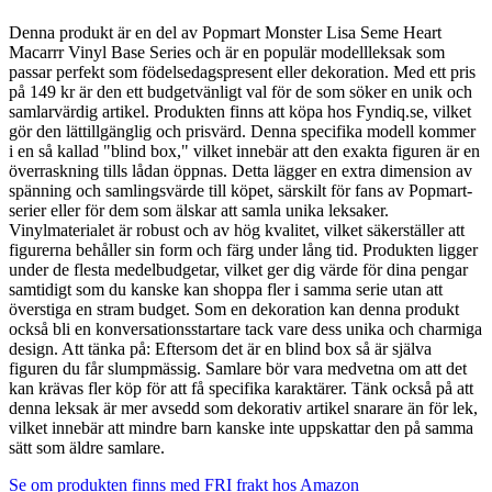
Denna produkt är en del av Popmart Monster Lisa Seme Heart
Macarrr Vinyl Base Series och är en populär modellleksak som
passar perfekt som födelsedagspresent eller dekoration. Med ett pris
på 149 kr är den ett budgetvänligt val för de som söker en unik och
samlarvärdig artikel. Produkten finns att köpa hos Fyndiq.se, vilket
gör den lättillgänglig och prisvärd. Denna specifika modell kommer
i en så kallad "blind box," vilket innebär att den exakta figuren är en
överraskning tills lådan öppnas. Detta lägger en extra dimension av
spänning och samlingsvärde till köpet, särskilt för fans av Popmart-
serier eller för dem som älskar att samla unika leksaker.
Vinylmaterialet är robust och av hög kvalitet, vilket säkerställer att
figurerna behåller sin form och färg under lång tid. Produkten ligger
under de flesta medelbudgetar, vilket ger dig värde för dina pengar
samtidigt som du kanske kan shoppa fler i samma serie utan att
överstiga en stram budget. Som en dekoration kan denna produkt
också bli en konversationsstartare tack vare dess unika och charmiga
design. Att tänka på: Eftersom det är en blind box så är själva
figuren du får slumpmässig. Samlare bör vara medvetna om att det
kan krävas fler köp för att få specifika karaktärer. Tänk också på att
denna leksak är mer avsedd som dekorativ artikel snarare än för lek,
vilket innebär att mindre barn kanske inte uppskattar den på samma
sätt som äldre samlare.
Se om produkten finns med FRI frakt hos Amazon