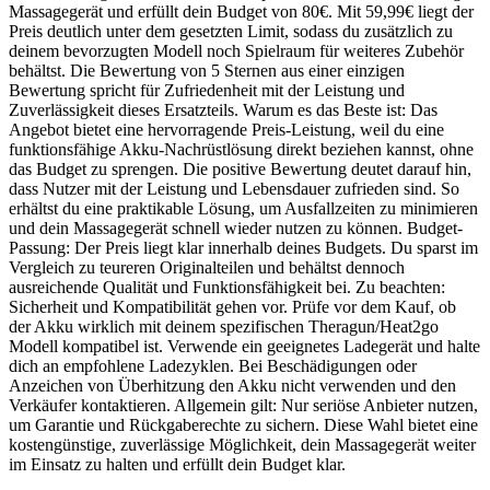
Massagegerät und erfüllt dein Budget von 80€. Mit 59,99€ liegt der
Preis deutlich unter dem gesetzten Limit, sodass du zusätzlich zu
deinem bevorzugten Modell noch Spielraum für weiteres Zubehör
behältst. Die Bewertung von 5 Sternen aus einer einzigen
Bewertung spricht für Zufriedenheit mit der Leistung und
Zuverlässigkeit dieses Ersatzteils. Warum es das Beste ist: Das
Angebot bietet eine hervorragende Preis-Leistung, weil du eine
funktionsfähige Akku-Nachrüstlösung direkt beziehen kannst, ohne
das Budget zu sprengen. Die positive Bewertung deutet darauf hin,
dass Nutzer mit der Leistung und Lebensdauer zufrieden sind. So
erhältst du eine praktikable Lösung, um Ausfallzeiten zu minimieren
und dein Massagegerät schnell wieder nutzen zu können. Budget-
Passung: Der Preis liegt klar innerhalb deines Budgets. Du sparst im
Vergleich zu teureren Originalteilen und behältst dennoch
ausreichende Qualität und Funktionsfähigkeit bei. Zu beachten:
Sicherheit und Kompatibilität gehen vor. Prüfe vor dem Kauf, ob
der Akku wirklich mit deinem spezifischen Theragun/Heat2go
Modell kompatibel ist. Verwende ein geeignetes Ladegerät und halte
dich an empfohlene Ladezyklen. Bei Beschädigungen oder
Anzeichen von Überhitzung den Akku nicht verwenden und den
Verkäufer kontaktieren. Allgemein gilt: Nur seriöse Anbieter nutzen,
um Garantie und Rückgaberechte zu sichern. Diese Wahl bietet eine
kostengünstige, zuverlässige Möglichkeit, dein Massagegerät weiter
im Einsatz zu halten und erfüllt dein Budget klar.