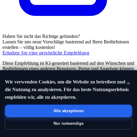
Haben Sie nicht das Richtige gefunden?
Lassen Sie uns neue Vorschläge basierend auf Ihren Bedürfnissen
erstellen – völlig kostenlos!
Erhalten Sie eine persönliche Empfehlung
Diese Empfehlung ist KI-generiert basierend auf den Wünschen und
Bedürfnissen eines anderen Benutzers. Preise und Angebote können
sich ändern und gelten nur zum Zeitpunkt der Empfehlung. Wir
verwenden Affiliate-Links und können eine Vergütung erhalten,
Wir verwenden Cookies, um die Website zu betreiben und
×
wenn Sie über unsere Links einkaufen. KI kann manchmal Fehler
die Nutzung zu analysieren. Für das beste Nutzungserlebnis
machen – überprüfen Sie immer Produktinformationen und Preis vor
dem Kauf.
empfehlen wir, alle zu akzeptieren.
Vielleicht auch interessant
Alle akzeptieren
Nur notwendige
Finde das beste Ersatzakku für E-Bike horizontal unter 1500 €
29.09.2025