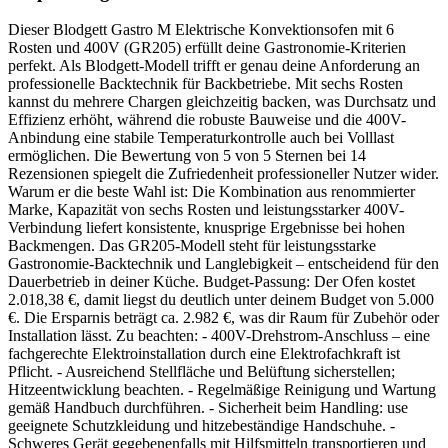
Dieser Blodgett Gastro M Elektrische Konvektionsofen mit 6
Rosten und 400V (GR205) erfüllt deine Gastronomie-Kriterien
perfekt. Als Blodgett-Modell trifft er genau deine Anforderung an
professionelle Backtechnik für Backbetriebe. Mit sechs Rosten
kannst du mehrere Chargen gleichzeitig backen, was Durchsatz und
Effizienz erhöht, während die robuste Bauweise und die 400V-
Anbindung eine stabile Temperaturkontrolle auch bei Volllast
ermöglichen. Die Bewertung von 5 von 5 Sternen bei 14
Rezensionen spiegelt die Zufriedenheit professioneller Nutzer wider.
Warum er die beste Wahl ist: Die Kombination aus renommierter
Marke, Kapazität von sechs Rosten und leistungsstarker 400V-
Verbindung liefert konsistente, knusprige Ergebnisse bei hohen
Backmengen. Das GR205-Modell steht für leistungsstarke
Gastronomie-Backtechnik und Langlebigkeit – entscheidend für den
Dauerbetrieb in deiner Küche. Budget-Passung: Der Ofen kostet
2.018,38 €, damit liegst du deutlich unter deinem Budget von 5.000
€. Die Ersparnis beträgt ca. 2.982 €, was dir Raum für Zubehör oder
Installation lässt. Zu beachten: - 400V-Drehstrom-Anschluss – eine
fachgerechte Elektroinstallation durch eine Elektrofachkraft ist
Pflicht. - Ausreichend Stellfläche und Belüftung sicherstellen;
Hitzeentwicklung beachten. - Regelmäßige Reinigung und Wartung
gemäß Handbuch durchführen. - Sicherheit beim Handling: use
geeignete Schutzkleidung und hitzebeständige Handschuhe. -
Schweres Gerät gegebenenfalls mit Hilfsmitteln transportieren und