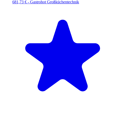
681,73 €
-
Gastrohot Großküchentechnik