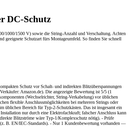
er DC-Schutz
600/1000/1500 V) sowie die String-Anzahl und Verschaltung. Achten
d geeignete Schutzart fürs Montageumfeld. So finden Sie schnell
ompakten Schutz vor Schalt- und indirekten Blitzüberspannungen
(Verkäufer: Amazon.de). Die angezeigte Bewertung ist 5/5 (1
gekomponenten (Wechselrichter, String-Verkabelung) vor üblichen
hen flexible Anschlussmöglichkeiten bei mehreren Strings oder
im üblichen Bereich für Typ‑2-Schutzkästen. Das ist insgesamt ein
 Installation nur durch eine Elektrofachkraft; falscher Anschluss kann
 direkte Blitzströme wäre Typ‑1/Komplexschutz nötig). - Prüfe
ät (z. B. EN/IEC‑Standards). - Nur 1 Kundenbewertung vorhanden —