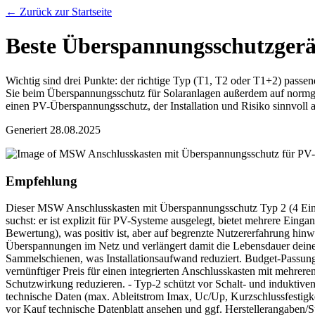
← Zurück zur Startseite
Beste Überspannungsschutzgerä
Wichtig sind drei Punkte: der richtige Typ (T1, T2 oder T1+2) pass
Sie beim Überspannungsschutz für Solaranlagen außerdem auf normger
einen PV-Überspannungsschutz, der Installation und Risiko sinnvoll a
Generiert
28.08.2025
Empfehlung
Dieser MSW Anschlusskasten mit Überspannungsschutz Typ 2 (4 Eing
suchst: er ist explizit für PV-Systeme ausgelegt, bietet mehrere Ei
Bewertung), was positiv ist, aber auf begrenzte Nutzererfahrung hin
Überspannungen im Netz und verlängert damit die Lebensdauer deiner
Sammelschienen, was Installationsaufwand reduziert. Budget-Passung:
vernünftiger Preis für einen integrierten Anschlusskasten mit mehreren
Schutzwirkung reduzieren. - Typ‑2 schützt vor Schalt- und induktiven
technische Daten (max. Ableitstrom Imax, Uc/Up, Kurzschlussfestig
vor Kauf technische Datenblatt ansehen und ggf. Herstellerangaben/S