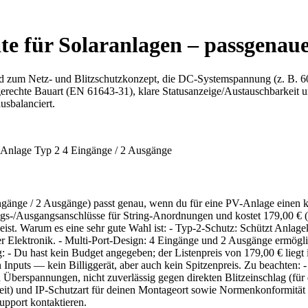
te für Solaranlagen – passgenau
end zum Netz- und Blitzschutzkonzept, die DC-Systemspannung (z. B. 
echte Bauart (EN 61643-31), klare Statusanzeige/Austauschbarkeit un
usbalanciert.
änge / 2 Ausgänge) passt genau, wenn du für eine PV-Anlage einen k
ngangs-/Ausgangsanschlüsse für String-Anordnungen und kostet 179,00 € 
weist. Warum es eine sehr gute Wahl ist: - Typ-2-Schutz: Schützt Anla
 Elektronik. - Multi-Port-Design: 4 Eingänge und 2 Ausgänge ermöglic
 - Du hast kein Budget angegeben; der Listenpreis von 179,00 € liegt 
 Inputs — kein Billiggerät, aber auch kein Spitzenpreis. Zu beachten: -
 Überspannungen, nicht zuverlässig gegen direkten Blitzeinschlag (für
keit) und IP‑Schutzart für deinen Montageort sowie Normenkonformit
upport kontaktieren.